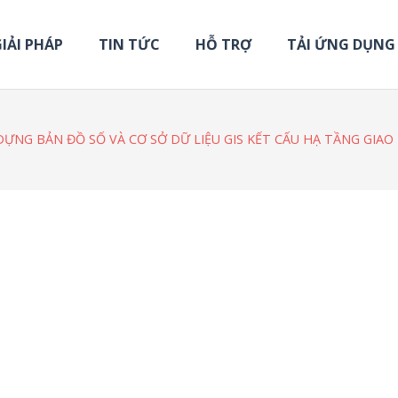
IẢI PHÁP
TIN TỨC
HỖ TRỢ
TẢI ỨNG DỤNG
 DỰNG BẢN ĐỒ SỐ VÀ CƠ SỞ DỮ LIỆU GIS KẾT CẤU HẠ TẦNG G