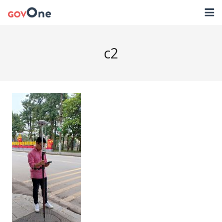
TRANG CHỦ
c2
GIẢI PHÁP
TIN TỨC
HỖ TRỢ
TẢI ỨNG DỤNG
LIÊN HỆ
NHẬT KÝ CẬP NHẬT PHẦN MỀM