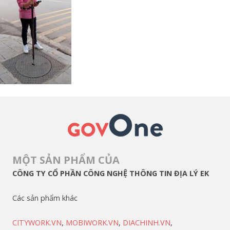
MỘT SẢN PHẨM CỦA
CÔNG TY CỔ PHẦN CÔNG NGHỆ THÔNG TIN ĐỊA LÝ EK
Các sản phẩm khác
CITYWORK.VN
,
MOBIWORK.VN
,
DIACHINH.VN
,