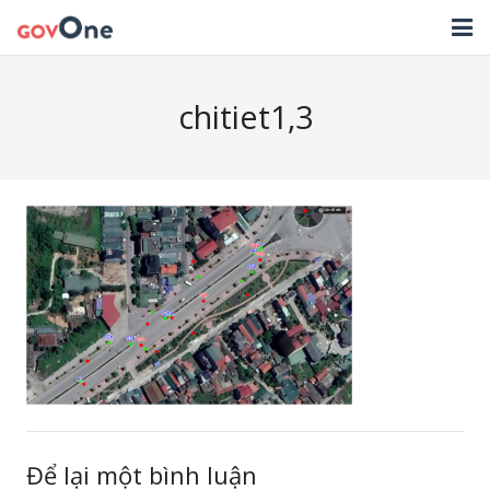
TRANG CHỦ
chitiet1,3
GIẢI PHÁP
TIN TỨC
HỖ TRỢ
TẢI ỨNG DỤNG
LIÊN HỆ
NHẬT KÝ CẬP NHẬT PHẦN MỀM
Để lại một bình luận