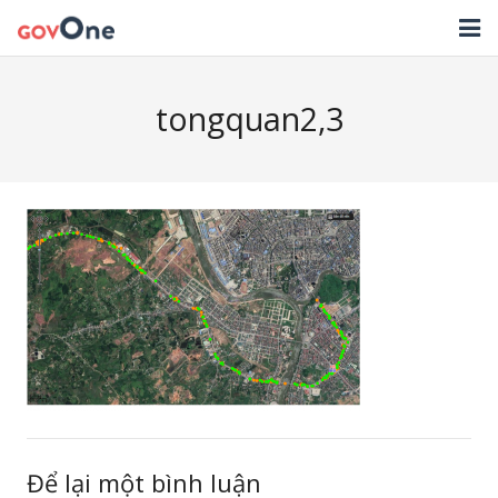
TRANG CHỦ
tongquan2,3
GIẢI PHÁP
TIN TỨC
HỖ TRỢ
TẢI ỨNG DỤNG
LIÊN HỆ
NHẬT KÝ CẬP NHẬT PHẦN MỀM
Để lại một bình luận